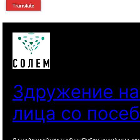
Translate
Оди
на
содржината
Здружение на
лица со посе