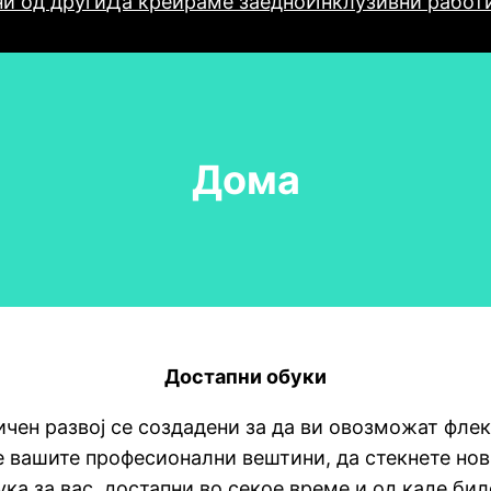
и од други
Да креираме заедно
Инклузивни работ
Дома
Достапни обуки
чен развој се создадени за да ви овозможат фле
е вашите професионални вештини, да стекнете нов
ука за вас, достапни во секое време и од каде бил