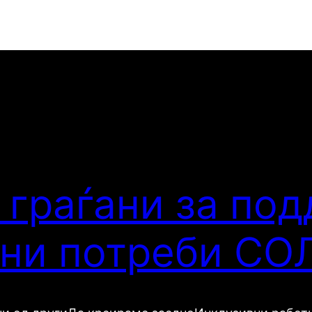
 граѓани за под
бни потреби С