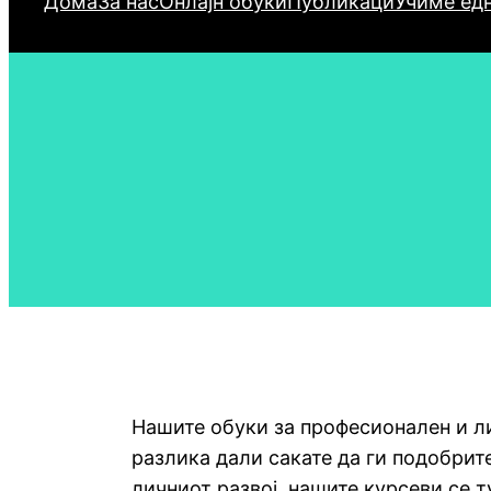
Дома
За нас
Онлајн обуки
Публикаци
Учиме едн
Нашите обуки за професионален и ли
разлика дали сакате да ги подобрит
личниот развој, нашите курсеви се т