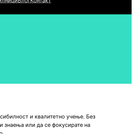
илници
Блог
Контакт
ксибилност и квалитетно учење. Без
и знаења или да се фокусирате на
о.