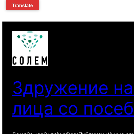
Translate
Оди
на
содржината
Здружение на
лица со посе