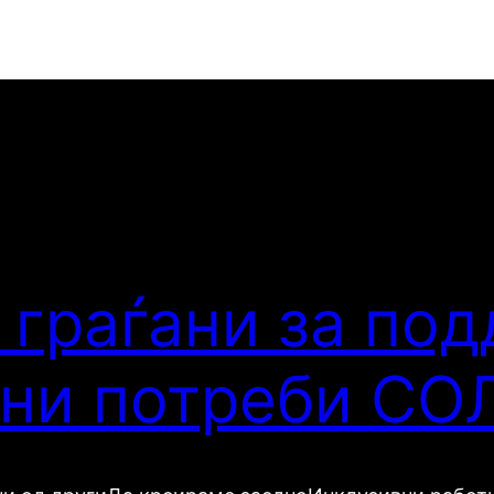
 граѓани за под
бни потреби С