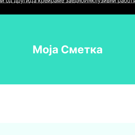
и од други
Да креираме заедно
Инклузивни работ
Моја Сметка