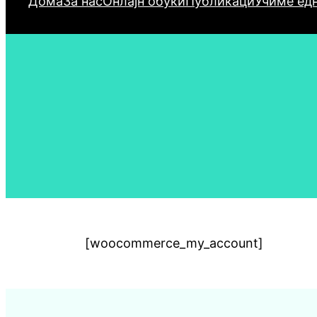
Дома
За нас
Онлајн обуки
Публикаци
Учиме едн
[woocommerce_my_account]