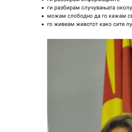
ги разбирам случувањата окол
можам слободно да го кажам с
го живеам животот како сите лу