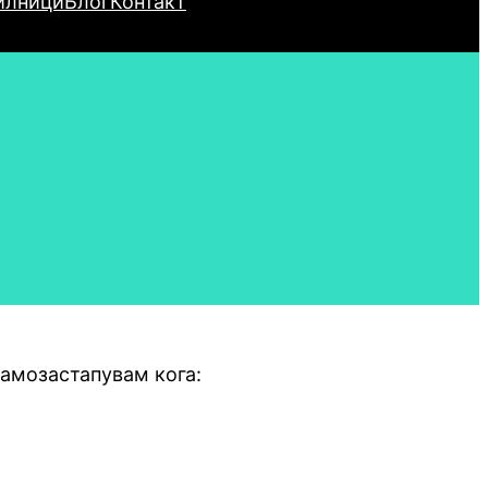
илници
Блог
Контакт
амозастапувам кога: