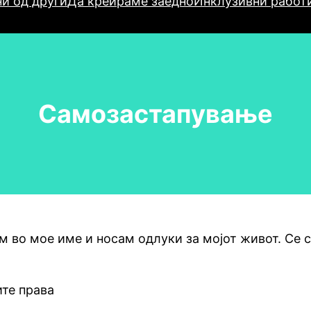
и од други
Да креираме заедно
Инклузивни работ
Самозастапување
о мое име и носам одлуки за мојот живот. Се с
ите права