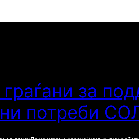
 граѓани за под
бни потреби С