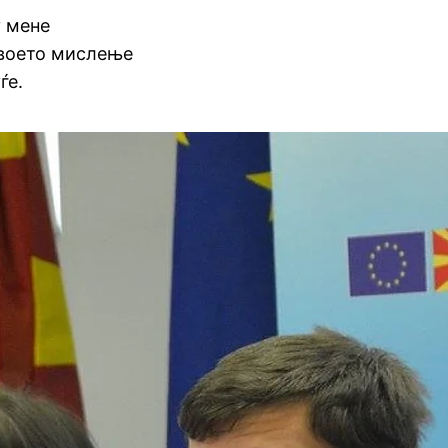
у мене
воето мислење
ѓе.