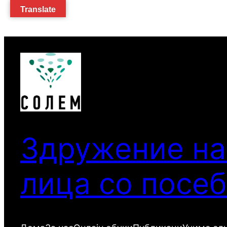
Translate
Оди
на
содржината
Здружение на
лица со посе