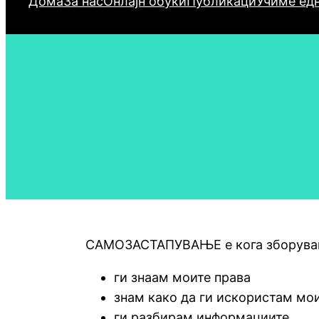
Дома
За нас
Онлајн обуки
Публикаци
Учиме едн
САМОЗАСТАПУВАЊЕ е кога зборувам в
ги знаам моите права
знам како да ги искористам мо
ги разбирам информациите