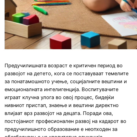
Предучилишната возраст е критичен период во
развојот на детето, кога се поставуваат темелите
за понатамошното учење, социјалните вештини и
емоционалната интелигенција. Воспитувачите
играат клучна улога во овој процес, бидејќи
нивниот пристап, знаење и вештини директно
влијаат врз развојот на децата. Поради ова,
постојаниот професионален развој на кадарот во
предучилишното образование е неопходен за
обезбедување на квалитетна едукација.