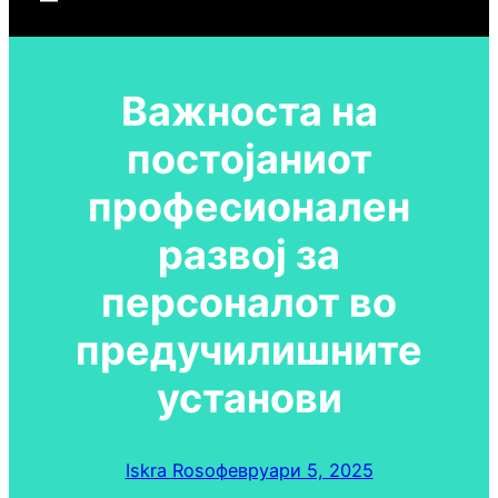
Важноста на
постојаниот
професионален
развој за
персоналот во
предучилишните
установи
Iskra Roso
февруари 5, 2025