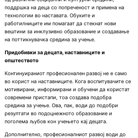
поддршка на деца со попреченост и примена на
технологии во наставата. Обуките и
работилниците им помагаат да стекнат нови
вештини за инклузивно образование и создавање
на поттикнувачка средина за учење.
Придобивки за децата, наставниците и
општеството
Континуираниот професионален развој не е само
во корист на наставниците. Кога воспитувачите се
мотивирани, информирани и обучени да користат
современи пристапи, тоа создава подобра
средина за учење. Ова, пак, води до подобри
резултати во подоцнежното образование и
поголема љубов кон учењето кај децата.
Дополнително, професионалниот развој води до