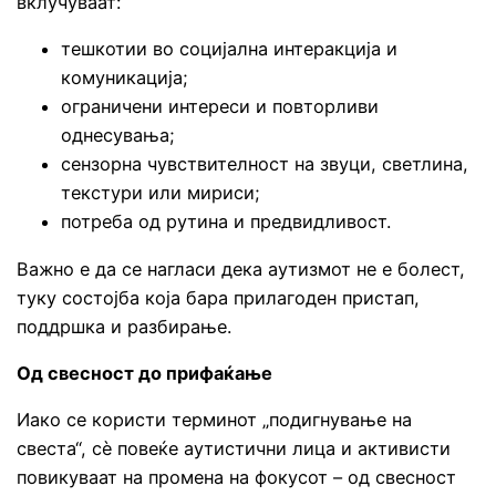
вклучуваат:
тешкотии во социјална интеракција и
комуникација;
ограничени интереси и повторливи
однесувања;
сензорна чувствителност на звуци, светлина,
текстури или мириси;
потреба од рутина и предвидливост.
Важно е да се нагласи дека аутизмот не е болест,
туку состојба која бара прилагоден пристап,
поддршка и разбирање.
Од свесност до прифаќање
Иако се користи терминот „подигнување на
свеста“, сè повеќе аутистични лица и активисти
повикуваат на промена на фокусот – од свесност