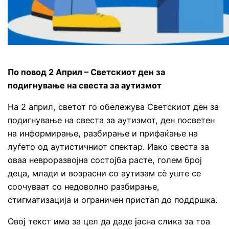
По повод 2 Април – Светскиот ден за
подигнување на свеста за аутизмот
На 2 април, светот го обележува Светскиот ден за
подигнување на свеста за аутизмот, ден посветен
на информирање, разбирање и прифаќање на
луѓето од аутистичниот спектар. Иако свеста за
оваа невроразвојна состојба расте, голем број
деца, млади и возрасни со аутизам сè уште се
соочуваат со недоволно разбирање,
стигматизација и ограничен пристап до поддршка.
Овој текст има за цел да даде јасна слика за тоа