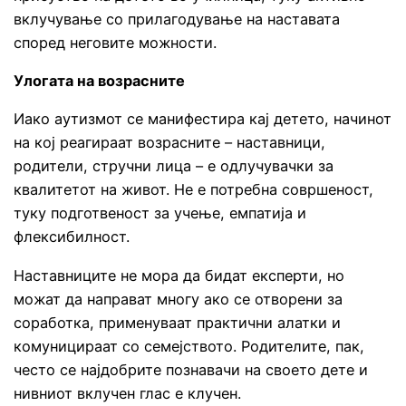
вклучување со прилагодување на наставата
според неговите можности.
Улогата на возрасните
Иако аутизмот се манифестира кај детето, начинот
на кој реагираат возрасните – наставници,
родители, стручни лица – е одлучувачки за
квалитетот на живот. Не е потребна совршеност,
туку подготвеност за учење, емпатија и
флексибилност.
Наставниците не мора да бидат експерти, но
можат да направат многу ако се отворени за
соработка, применуваат практични алатки и
комуницираат со семејството. Родителите, пак,
често се најдобрите познавачи на своето дете и
нивниот вклучен глас е клучен.