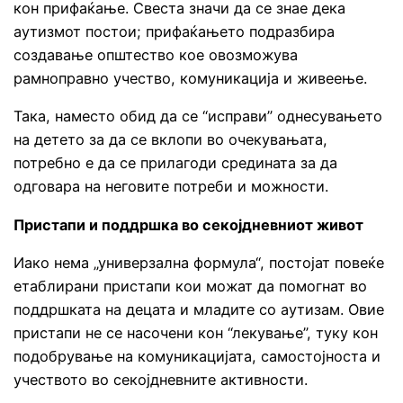
кон прифаќање. Свеста значи да се знае дека
аутизмот постои; прифаќањето подразбира
создавање општество кое овозможува
рамноправно учество, комуникација и живеење.
Така, наместо обид да се “исправи” однесувањето
на детето за да се вклопи во очекувањата,
потребно е да се прилагоди средината за да
одговара на неговите потреби и можности.
Пристапи и поддршка во секојдневниот живот
Иако нема „универзална формула“, постојат повеќе
етаблирани пристапи кои можат да помогнат во
поддршката на децата и младите со аутизам. Овие
пристапи не се насочени кон “лекување”, туку кон
подобрување на комуникацијата, самостојноста и
учеството во секојдневните активности.