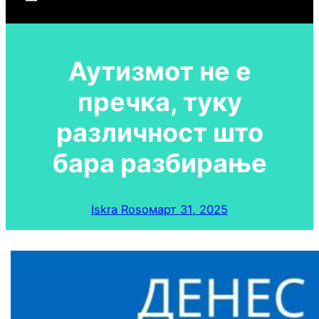
Аутизмот не е
пречка, туку
различност што
бара разбирање
Iskra Roso
март 31, 2025