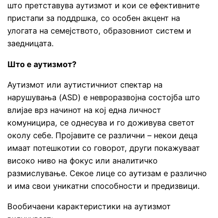
што претставува аутизмот и кои се ефективните
пристапи за поддршка, со особен акцент на
улогата на семејството, образовниот систем и
заедницата.
Што е аутизмот?
Аутизмот или аутистичниот спектар на
нарушувања (ASD) е невроразвојна состојба што
влијае врз начинот на кој една личност
комуницира, се однесува и го доживува светот
околу себе. Пројавите се различни – некои деца
имаат потешкотии со говорот, други покажуваат
високо ниво на фокус или аналитичко
размислување. Секое лице со аутизам е различно
и има свои уникатни способности и предизвици.
Вообичаени карактеристики на аутизмот