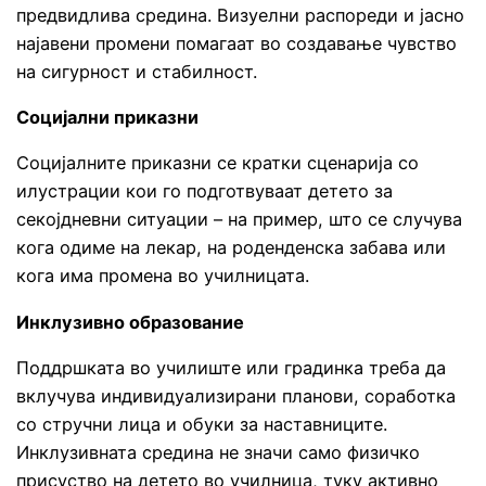
предвидлива средина. Визуелни распореди и јасно
најавени промени помагаат во создавање чувство
на сигурност и стабилност.
Социјални приказни
Социјалните приказни се кратки сценарија со
илустрации кои го подготвуваат детето за
секојдневни ситуации – на пример, што се случува
кога одиме на лекар, на роденденска забава или
кога има промена во училницата.
Инклузивно образование
Поддршката во училиште или градинка треба да
вклучува индивидуализирани планови, соработка
со стручни лица и обуки за наставниците.
Инклузивната средина не значи само физичко
присуство на детето во училница, туку активно