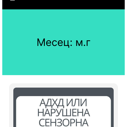
Месец:
м.г