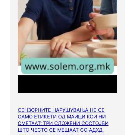
р
и
ч
и
н
а
т
а
,
а
н
е
с
а
СЕНЗОРНИТЕ НАРУШУВАЊА НЕ СЕ
м
САМО ЕТИКЕТИ ОД МАИЦИ КОИ НИ
о
СМЕТААТ: ТРИ СЛОЖЕНИ СОСТОЈБИ
о
ШТО ЧЕСТО СЕ МЕШААТ СО АДХД,
д