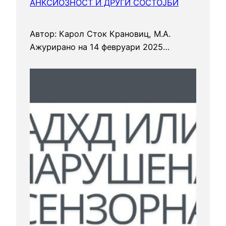
АНКСИОЗНОСТ И ДРУГИ СОСТОЈБИ
н
е
Автор: Карол Сток Крановиц, M.A.
с
Ажурирано на 14 февруари 2025…
у
в
а
њ
е
т
о